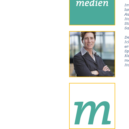
Im
la
Au
It
St
Sa
De
Ic
er
Sp
Ke
me
It